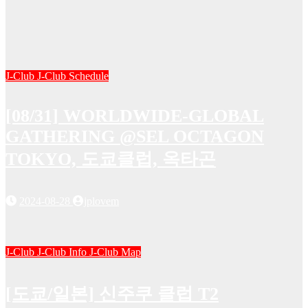
J-Club
J-Club Schedule
[08/31] WORLDWIDE-GLOBAL
GATHERING @SEL OCTAGON
TOKYO, 도쿄클럽, 옥타곤
2024-08-28
jplovem
J-Club
J-Club Info
J-Club Map
[도쿄/일본] 신주쿠 클럽 T2