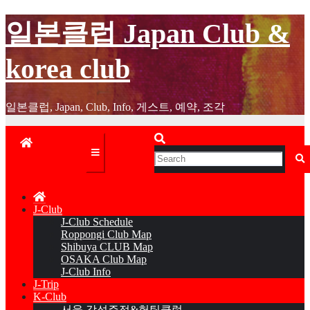
Skip
일본클럽 Japan Club &
to
content
korea club
일본클럽, Japan, Club, Info, 게스트, 예약, 조각
J-Club
J-Club Schedule
Roppongi Club Map
Shibuya CLUB Map
OSAKA Club Map
J-Club Info
J-Trip
K-Club
서울 감성주점&헌팅클럽