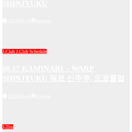
SHINJYUKU
2024-08-16
jplovem
J-Club
J-Club Schedule
08.17 KAMINARI – WARP
SHINJYUKU 워프 신주쿠, 도쿄클럽
2024-08-16
jplovem
J-Tirp