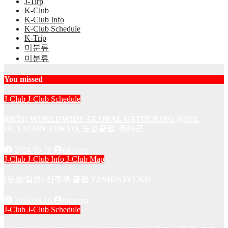
J-Tirp
K-Club
K-Club Info
K-Club Schedule
K-Trip
미분류
미분류
You missed
J-Club
J-Club Schedule
[08/31] WORLDWIDE-GLOBAL GATHERING @SEL
OCTAGON TOKYO, 도쿄클럽, 옥타곤
2024-08-28
jplovem
J-Club
J-Club Info
J-Club Map
[도쿄/일본] 신주쿠 클럽 T2 SHINJYUKU
2024-08-16
jplovem
J-Club
J-Club Schedule