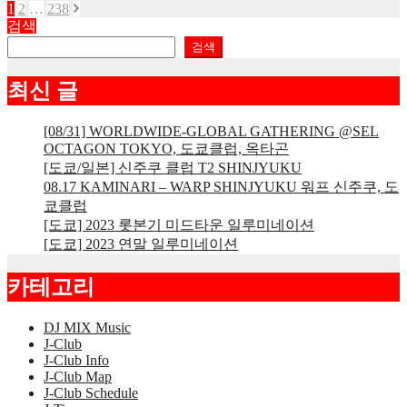
1
2
…
238
글
검색
페
검색
이
최신 글
지
매
[08/31] WORLDWIDE-GLOBAL GATHERING @SEL
OCTAGON TOKYO, 도쿄클럽, 옥타곤
김
[도쿄/일본] 신주쿠 클럽 T2 SHINJYUKU
08.17 KAMINARI – WARP SHINJYUKU 워프 신주쿠, 도
쿄클럽
[도쿄] 2023 롯본기 미드타운 일루미네이션
[도쿄] 2023 연말 일루미네이션
카테고리
DJ MIX Music
J-Club
J-Club Info
J-Club Map
J-Club Schedule