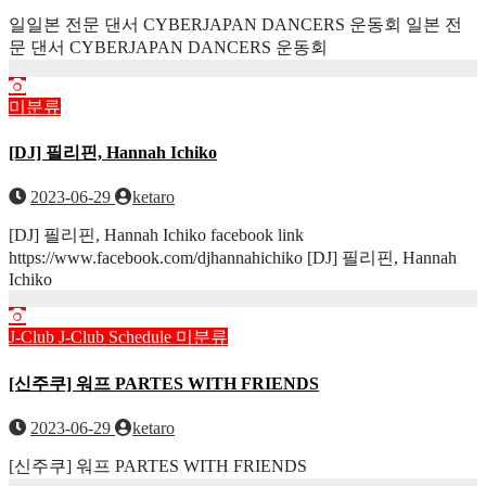
일일본 전문 댄서 CYBERJAPAN DANCERS 운동회 일본 전
문 댄서 CYBERJAPAN DANCERS 운동회
미분류
[DJ] 필리핀, Hannah Ichiko
2023-06-29
ketaro
[DJ] 필리핀, Hannah Ichiko facebook link
https://www.facebook.com/djhannahichiko [DJ] 필리핀, Hannah
Ichiko
J-Club
J-Club Schedule
미분류
[신주쿠] 워프 PARTES WITH FRIENDS
2023-06-29
ketaro
[신주쿠] 워프 PARTES WITH FRIENDS