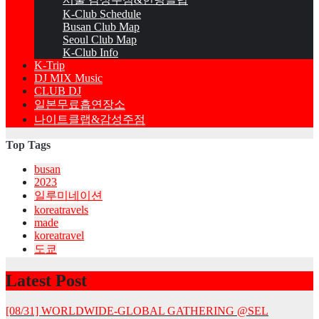
K-Club Schedule
Busan Club Map
Seoul Club Map
K-Club Info
K-Trip
DJ MIX Music
CLUB DJ
일본무료흡연장소
나이트클랩&감성주점
Top Tags
busan
2023
일루미네이션
koreatravels
made
koreatravel
도쿄
Latest Post
[08/31] WORLDWIDE-GLOBAL GATHERING @SEL